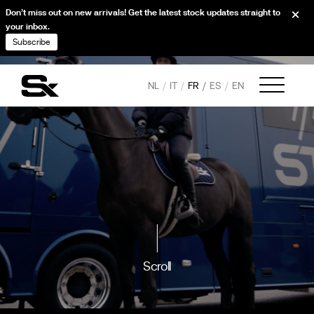
Don’t miss out on new arrivals! Get the latest stock updates straight to
your inbox.
Subscribe
NL
IT
FR
ES
EN
Scroll