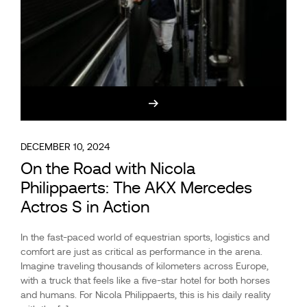
DECEMBER 10, 2024
On the Road with Nicola
Philippaerts: The AKX Mercedes
Actros S in Action
In the fast-paced world of equestrian sports, logistics and
comfort are just as critical as performance in the arena.
Imagine traveling thousands of kilometers across Europe,
with a truck that feels like a five-star hotel for both horses
and humans. For Nicola Philippaerts, this is his daily reality