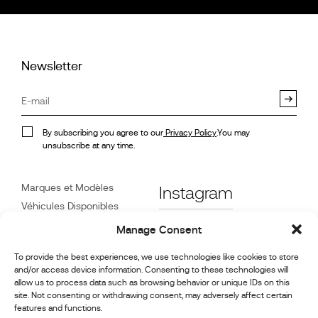
Newsletter
By subscribing you agree to our
Privacy Policy
.You may
unsubscribe at any time.
Marques et Modèles
Instagram
Véhicules Disponibles
Références
Facebook
Manage Consent
Actualités
To provide the best experiences, we use technologies like cookies to store
Service Client
and/or access device information. Consenting to these technologies will
Revendeurs
allow us to process data such as browsing behavior or unique IDs on this
site. Not consenting or withdrawing consent, may adversely affect certain
Contact
features and functions.
Informations sur la