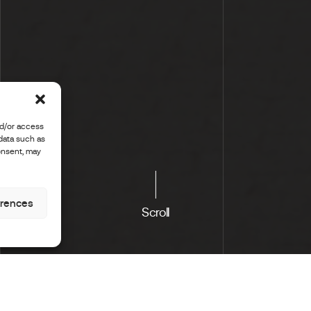
nd/or access
 data such as
onsent, may
erences
Scroll