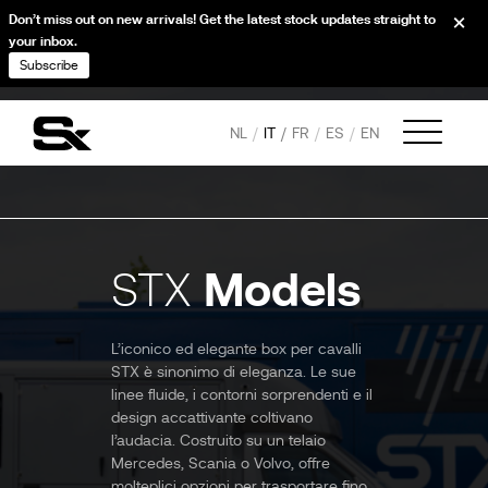
Don’t miss out on new arrivals! Get the latest stock updates straight to
your inbox.
Subscribe
NL
IT
FR
ES
EN
Models
STX
L’iconico ed elegante box per cavalli
STX è sinonimo di eleganza. Le sue
linee fluide, i contorni sorprendenti e il
design accattivante coltivano
l’audacia. Costruito su un telaio
Mercedes, Scania o Volvo, offre
molteplici opzioni per trasportare fino