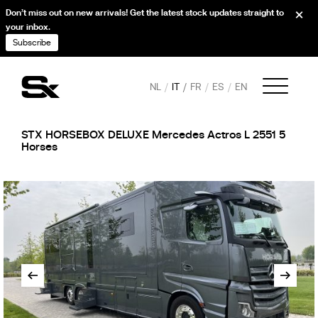
Don’t miss out on new arrivals! Get the latest stock updates straight to
your inbox.
Subscribe
NL
IT
FR
ES
EN
STX HORSEBOX DELUXE Mercedes Actros L 2551 5
Horses