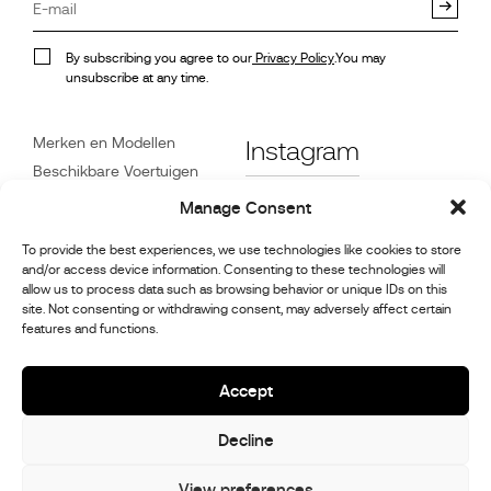
By subscribing you agree to our
Privacy Policy
.You may
unsubscribe at any time.
Merken en Modellen
Instagram
Beschikbare Voertuigen
Referenties
Facebook
Manage Consent
Nieuws
To provide the best experiences, we use technologies like cookies to store
Klantenservice
and/or access device information. Consenting to these technologies will
Dealers
allow us to process data such as browsing behavior or unique IDs on this
site. Not consenting or withdrawing consent, may adversely affect certain
Contact
features and functions.
Reparatie- en
onderhoudsinformatie
Accept
Decline
© 2026,
Stephex Group
All rights reserved
View preferences