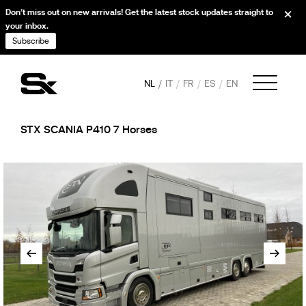
Don’t miss out on new arrivals! Get the latest stock updates straight to
your inbox.
Subscribe
NL
IT
FR
ES
EN
STX SCANIA P410 7 Horses