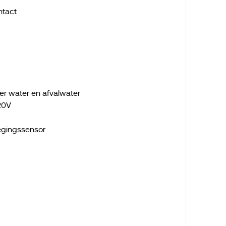
ntact
er water en afvalwater
20V
egingssensor