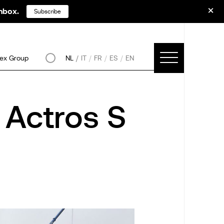
inbox.
Subscribe
ex Group
NL
IT
FR
ES
EN
Actros S