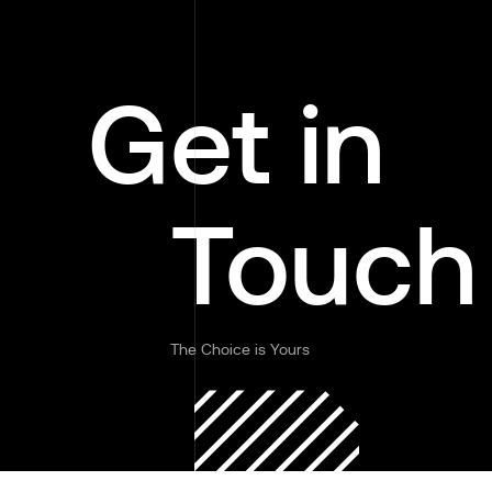
Get in
Touch
The Choice is Yours