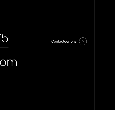
75
Contacteer ons
com