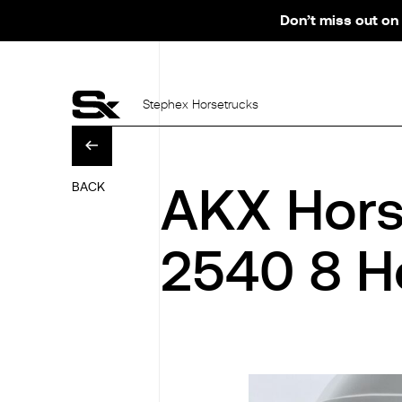
Don’t miss out on 
Stephex Horsetrucks
BACK
AKX Hors
2540 8 H