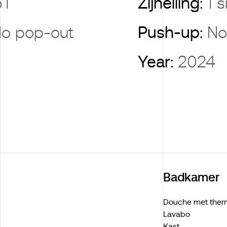
5T
Zijhelling:
1 
o pop-out
Push-up:
No
Year:
2024
Badkamer
Douche met ther
Lavabo
Kast