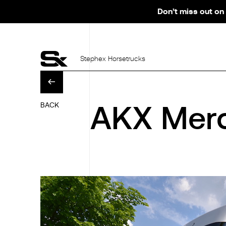
Don’t miss out on 
Stephex Horsetrucks
BACK
AKX Merc