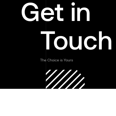
Get in
Touch
The Choice is Yours