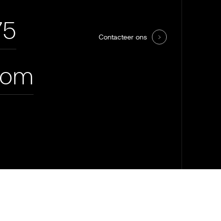
75
Contacteer ons
com