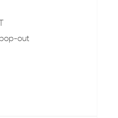
T
 pop-out