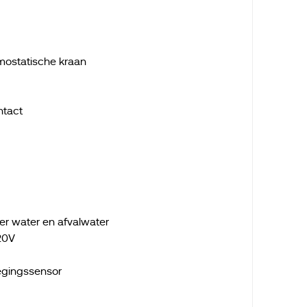
mostatische kraan
ntact
er water en afvalwater
20V
egingssensor