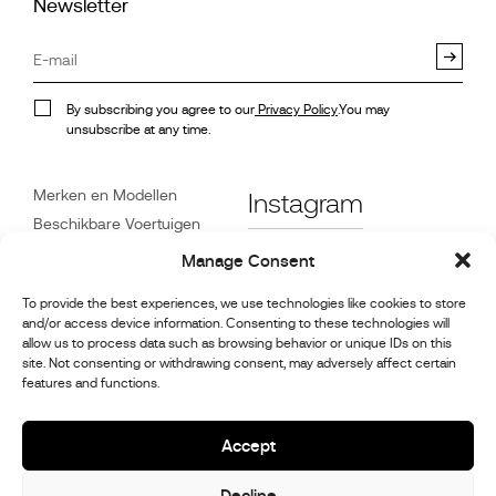
Newsletter
By subscribing you agree to our
Privacy Policy
.You may
unsubscribe at any time.
Merken en Modellen
Instagram
Beschikbare Voertuigen
Referenties
Facebook
Manage Consent
Nieuws
To provide the best experiences, we use technologies like cookies to store
Klantenservice
and/or access device information. Consenting to these technologies will
Dealers
allow us to process data such as browsing behavior or unique IDs on this
site. Not consenting or withdrawing consent, may adversely affect certain
Contact
features and functions.
Reparatie- en
onderhoudsinformatie
Accept
Decline