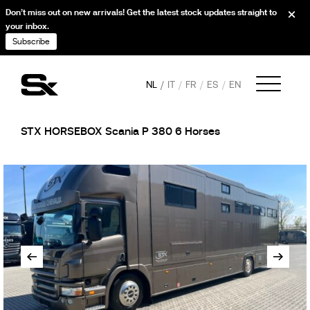
Don’t miss out on new arrivals! Get the latest stock updates straight to
your inbox.
Subscribe
NL
IT
FR
ES
EN
STX HORSEBOX Scania P 380 6 Horses