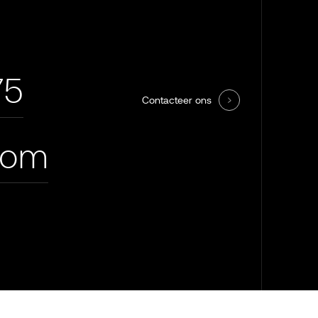
75
Contacteer ons
com