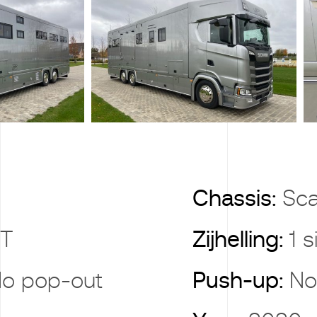
Chassis:
Sca
6T
Zijhelling:
1 
o pop-out
Push-up:
No