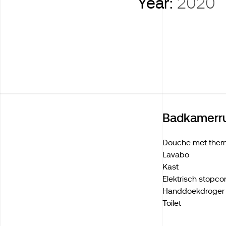
Year:
2020
Badkamerr
Douche met ther
Lavabo
Kast
Elektrisch stopco
Handdoekdroger
Toilet