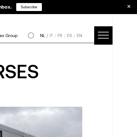
inbox.
Subscribe
ex Group
NL
IT
FR
ES
EN
RSES