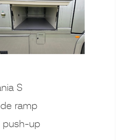
nia S
side ramp
 push-up