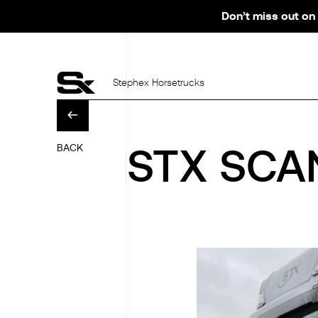
Don’t miss out on 
Stephex Horsetrucks
BACK
STX SCA