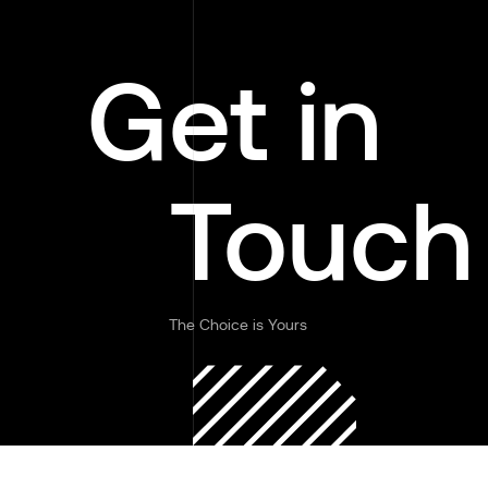
Get in
Touch
The Choice is Yours