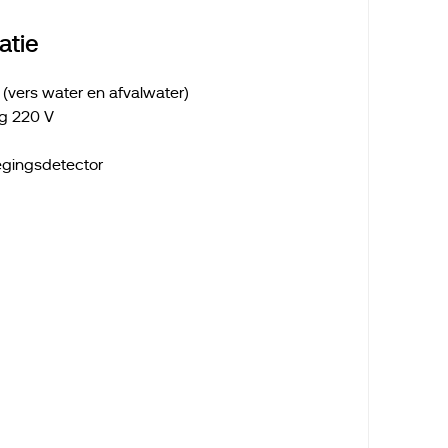
tie
(vers water en afvalwater)
g 220 V
egingsdetector