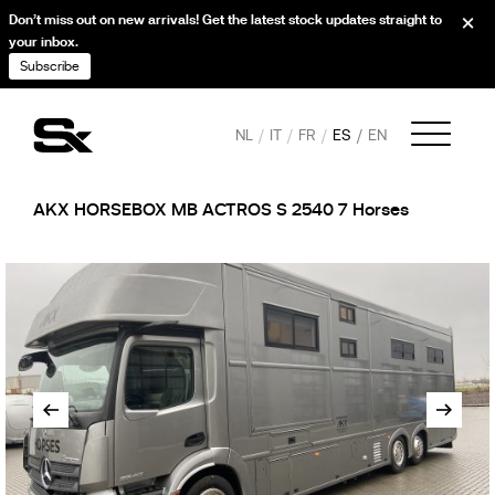
Don’t miss out on new arrivals! Get the latest stock updates straight to
your inbox.
Subscribe
NL
IT
FR
ES
EN
AKX HORSEBOX MB ACTROS S 2540 7 Horses