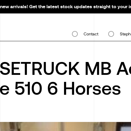
new arrivals! Get the latest stock updates straight to your 
Contact
Steph
SETRUCK MB Ac
e 510 6 Horses