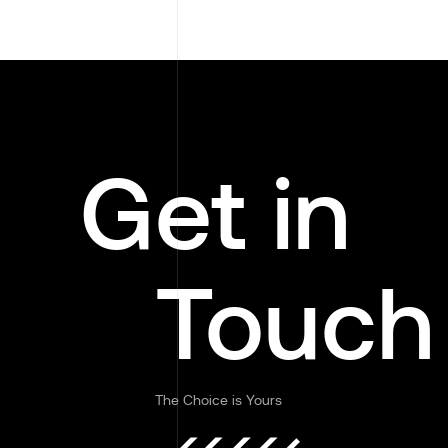
Get in
Touch
The Choice is Yours