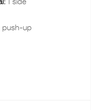
al:
1 side
 push-up