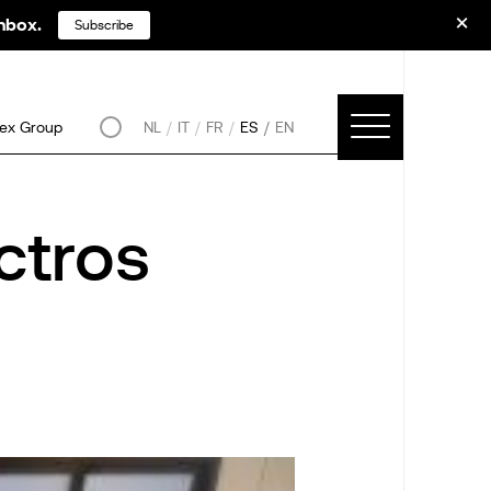
inbox.
Subscribe
ex Group
NL
IT
FR
ES
EN
tros