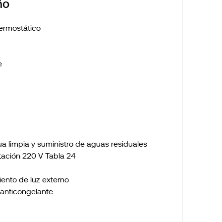
ño
termostático
e
a limpia y suministro de aguas residuales
tación 220 V Tabla 24
ento de luz externo
anticongelante