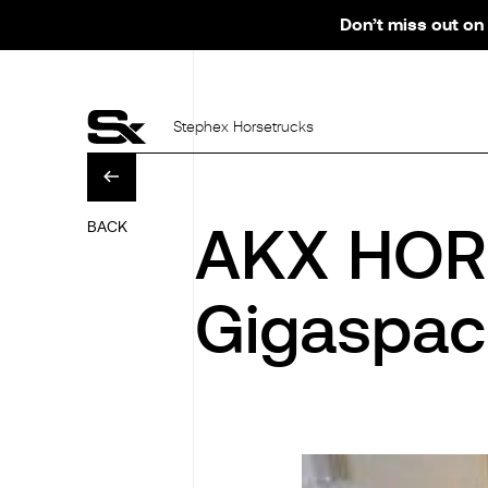
Don’t miss out on 
Stephex Horsetrucks
BACK
AKX HOR
Gigaspac