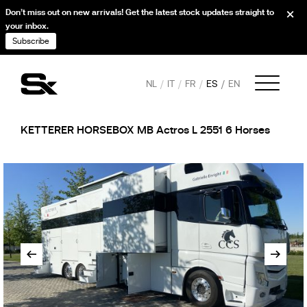
Don’t miss out on new arrivals! Get the latest stock updates straight to
your inbox.
Subscribe
NL
IT
FR
ES
EN
KETTERER HORSEBOX MB Actros L 2551 6 Horses