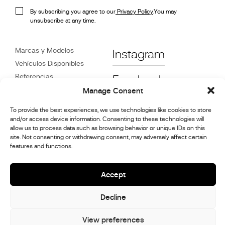
By subscribing you agree to our
Privacy Policy
.You may
unsubscribe at any time.
Marcas y Modelos
Instagram
Vehículos Disponibles
Referencias
Facebook
Noticias
Manage Consent
Atención
al Cliente
To provide the best experiences, we use technologies like cookies to store
Distribuidores
and/or access device information. Consenting to these technologies will
Contacte con Nosotros
allow us to process data such as browsing behavior or unique IDs on this
site. Not consenting or withdrawing consent, may adversely affect certain
Información de reparación
features and functions.
y mantenimiento.
Accept
© 2026,
Stephex Group
Decline
All rights reserved
View preferences