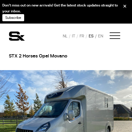
Don’t miss out on new arrivals! Get the latest stock updates straight to
your inbox.
Subscribe
NL
IT
FR
ES
EN
STX 2 Horses Opel Movano